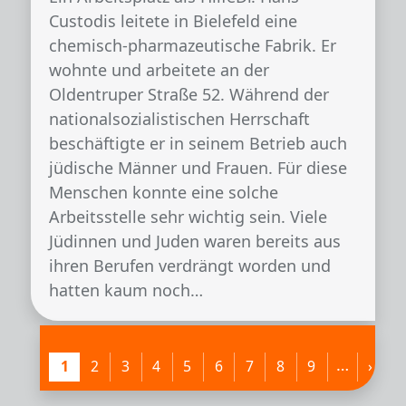
Custodis leitete in Bielefeld eine
chemisch-pharmazeutische Fabrik. Er
wohnte und arbeitete an der
Oldentruper Straße 52. Während der
nationalsozialistischen Herrschaft
beschäftigte er in seinem Betrieb auch
jüdische Männer und Frauen. Für diese
Menschen konnte eine solche
Arbeitsstelle sehr wichtig sein. Viele
Jüdinnen und Juden waren bereits aus
ihren Berufen verdrängt worden und
hatten kaum noch…
Seitennummerierung
…
Seite
Seite
Seite
Seite
Seite
Seite
Seite
Seite
Seite
Nächs
L
1
2
3
4
5
6
7
8
9
›
»