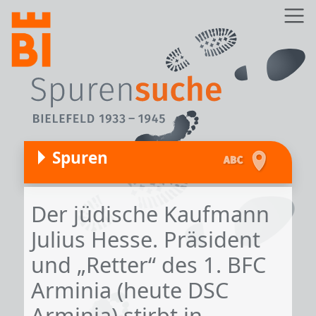
Direkt zum Inhalt
Z
Spuren
Der jüdische Kaufmann
Julius Hesse. Präsident
und „Retter“ des 1. BFC
Arminia (heute DSC
Arminia) stirbt in