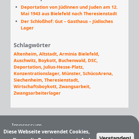
Deportation von Jüdinnen und Juden am 12.
Mai 1943 aus Bielefeld nach Theresienstadt
Der Schloßhof: Gut – Gasthaus – Jüdisches
Lager
Schlagwörter
Altenheim
Altstadt
Arminia Bielefeld
Auschwitz
Boykott
Buchenwald
DSC
Deportation
Julius-Hesse-Platz
Konzentrationslager
Münster
SchücoArena
Siechenheim
Theresienstadt
Wirtschaftsboykott
Zwangsarbeit
Zwangsarbeiterlager
Fußzeile
Impressum
Diese Webseite verwendet Cookies,
Verstanden!