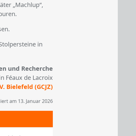
äter „Machlup“,
Spuren.
sen.
tolpersteine in
n und Recherche
in Féaux de Lacroix
V. Bie­le­feld (GCJZ)
iert am 13. Januar 2026