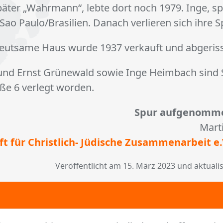
äter „Wahrmann“, lebte dort noch 1979. Inge, sp
Sao Paulo/Brasilien. Danach verlieren sich ihre 
deutsame Haus wurde 1937 verkauft und abgeris
nd Ernst Grünewald sowie Inge Heimbach sind S
ße 6 verlegt worden.
Spur aufgenomme
Mart
ft für Christ­lich- Jü­di­sche Zu­sam­men­ar­beit e.
Veröffentlicht am 15. März 2023 und aktualis