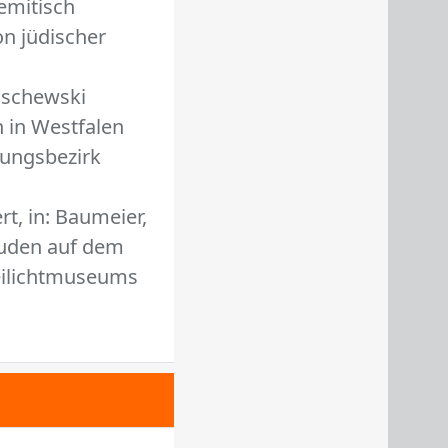
emitisch
on jüdischer
Olschewski
 in Westfalen
rungsbezirk
t, in: Baumeier,
 Juden auf dem
reilichtmuseums