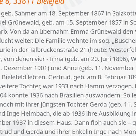
e 6, 33611 Bielefeld
eb. Sahmer am 18. September 1867 in Salzkott
el Grünewald, geb. am 15. September 1857 in Sc
tarb. Von da an übernahm Emma Grünewald den 
Flucht weiter. Die Familie wohnte im sog. „Busche
urie in der Talbrückenstraße 21 (heute: Westerfel
, von denen vier - Irma (geb. am 20. Juni 1896), W
 11. Dezember 1901) und Anne (geb. 11. November
n Bielefeld lebten. Gertrud, geb. am 8. Februar 18
weitere Tochter, war 1933 nach Hamm verzogen. 
04 konnte 1936 nach Brasilien auswandern. So le
ch mit ihrer jüngsten Tochter Gerda (geb. 11.
d Inge Heimbach, die ab 1936 ihre Ausbildung in
mber 1937 in diesem Haus. Dann floh auch sie –
trud und Gerda und ihrer Enkelin Inge nach Mon