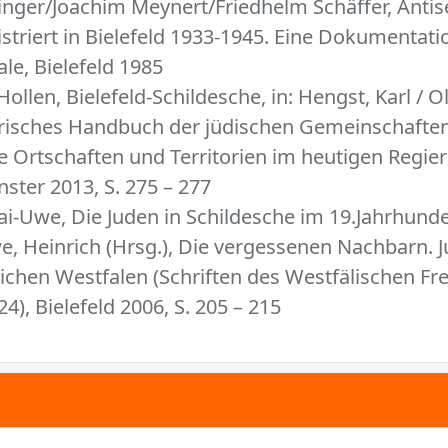
nger/Joachim Meynert/Friedhelm Schäffer, Antis
istriert in Bielefeld 1933-1945. Eine Dokumentati
ale, Bielefeld 1985
ollen, Bielefeld-Schildesche, in: Hengst, Karl / 
torisches Handbuch der jüdischen Gemeinschaften
e Ortschaften und Territorien im heutigen Regie
ster 2013, S. 275 – 277
ai-Uwe, Die Juden in Schildesche im 19.Jahrhunder
we, Heinrich (Hrsg.), Die vergessenen Nachbarn.
lichen Westfalen (Schriften des Westfälischen F
4), Bielefeld 2006, S. 205 – 215