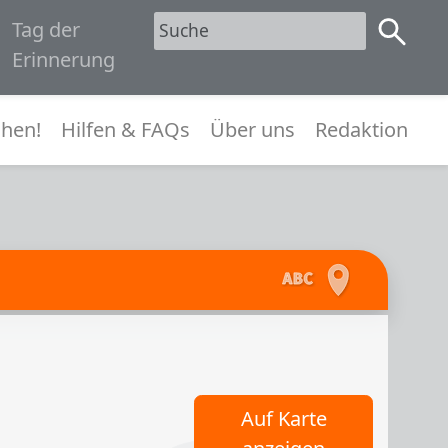
Tag der
1945
Erinnerung
menü
hen!
Hilfen & FAQs
Über uns
Redaktion
Auf Karte