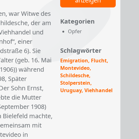
anzeigen
en, war Witwe des
Kategorien
hildesche, der am
Viehhandel und
Opfer
nhof“, einer
Schlagwörter
dstraße 6). Sie
alter (geb. 16. Mai
Emigration
Flucht
Montevideo
 1906)) während
Schildesche
98, Später
Stolperstein
Der Sohn Ernst,
Uruguay
Viehhandel
bte die Mutter
 September 1908)
 Bielefeld machte,
 gemeinsam mit
tevideo in