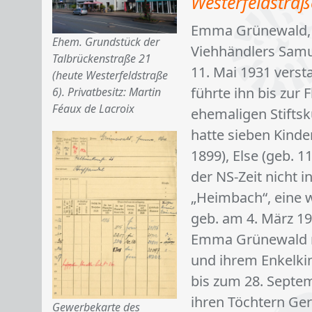
Westerfeldstraß
Emma Grünewald, g
Ehem. Grundstück der
Viehhändlers Samu
Talbrückenstraße 21
11. Mai 1931 vers
(heute Westerfeldstraße
führte ihn bis zur 
6). Privatbesitz: Martin
Féaux de Lacroix
ehemaligen Stiftsk
hatte sieben Kinder
1899), Else (geb.
der NS-Zeit nicht i
„Heimbach“, eine 
geb. am 4. März 19
Emma Grünewald no
und ihrem Enkelkin
bis zum 28. Septe
ihren Töchtern Ger
Gewerbekarte des