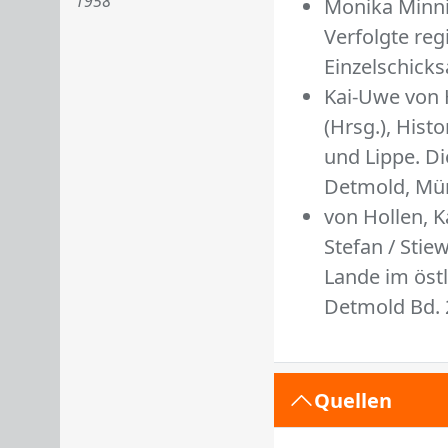
1958
Monika Minni
Verfolgte reg
Einzelschicks
Kai-Uwe von H
(Hrsg.), His
und Lippe. Di
Detmold, Mün
von Hollen, K
Stefan / Stie
Lande im öst
Detmold Bd. 2
Quellen