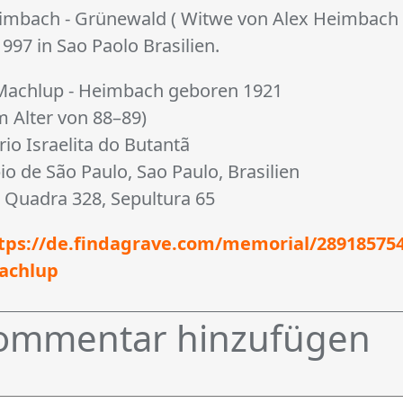
imbach - Grünewald ( Witwe von Alex Heimbach 
997 in Sao Paolo Brasilien.
 Machlup - Heimbach geboren 1921
m Alter von 88–89)
io Israelita do Butantã
io de São Paulo, Sao Paulo, Brasilien
, Quadra 328, Sepultura 65
tps://de.findagrave.com/memorial/289185754
achlup
ommentar hinzufügen