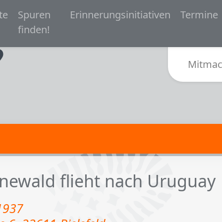
 navigation
te
Spuren
Erinnerungsinitiativen
Termine
Zur Startseite von Spurensuche Bielefeld 1933-
finden!
Sub
Mitmac
ewald flieht nach Uruguay
1937