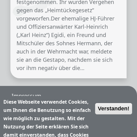
festgenommen. Ihr wurden Vergehen
gegen das „Heimtückegesetz“
vorgeworfen.Der ehemalige HJ-Führer
und Offiziersanwärter Karl-Heinrich
(„Karl Heinz“) Egidi, ein Freund und
Mitschüler des Sohnes Hermann, der
auch in der Wehrmacht war, meldete
sie an die Gestapo, nachdem sie sich
vor ihm negativ über die…
Fußzeile
Impressum
Diese Webseite verwendet Cookies,
Verstanden!
Nutzungsbedingungen
um Ihnen die Benutzung so einfach
wie möglich zu gestalten. Mit der
Datenschutzerklärung
Nutzung der Seite erklären Sie sich
damit einverstanden, dass Cookies