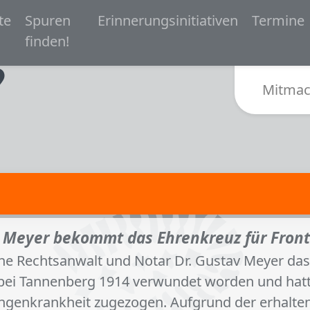
 navigation
te
Spuren
Erinnerungsinitiativen
Termine
Zur Startseite von Spurensuche Bielefeld 1933-
finden!
Sub
Mitmac
v Meyer bekommt das Ehrenkreuz für Fron
che Rechtsanwalt und Notar Dr. Gustav Meyer das
t bei Tannenberg 1914 verwundet worden und hatte
genkrankheit zugezogen. Aufgrund der erhalten