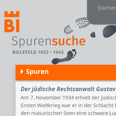
Main
Direkt zum Inhalt
Startsei
Spuren
Der jüdische Rechtsanwalt Gusta
Am 7. November 1934 erhielt der jüdis
Ersten Weltkrieg war er in der Schlach
den masurischen Seen eine schwere Lun