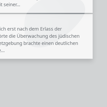
t seiner…
ich erst nach dem Erlass der
hörte die Überwachung des jüdischen
setzgebung brachte einen deutlichen
me…