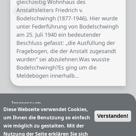
gleichzeitig Wohnhaus des
Anstaltsleiters Friedrich v.
Bodelschwingh (1877-1946). Hier wurde
unter Federführung von Bodelschwingh
am 25. Juli 1940 ein bedeutender
Beschluss gefasst: „die Ausfüllung der
Fragebogen, die der Anstalt zugesandt
wurden“ sei abzulehnen.Was wusste
Bodelschwingh?Es ging um die
Meldebögen innerhalb…
Fußzeile
Impressum
Diese Webseite verwendet Cookies,
Verstanden!
Nutzungsbedingungen
um Ihnen die Benutzung so einfach
wie möglich zu gestalten. Mit der
Datenschutzerklärung
Nutzung der Seite erklären Sie sich