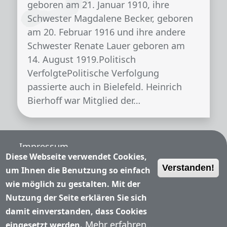
geboren am 21. Januar 1910, ihre
Schwester Magdalene Becker, geboren
am 20. Februar 1916 und ihre andere
Schwester Renate Lauer geboren am
14. August 1919.Politisch
VerfolgtePolitische Verfolgung
passierte auch in Bielefeld. Heinrich
Bierhoff war Mitglied der…
Fußzeile
Impressum
Diese Webseite verwendet Cookies,
Verstanden!
Nutzungsbedingungen
um Ihnen die Benutzung so einfach
wie möglich zu gestalten. Mit der
Datenschutzerklärung
Nutzung der Seite erklären Sie sich
damit einverstanden, dass Cookies
Kontakt
Mehr erfahren...
eingesetzt werden.