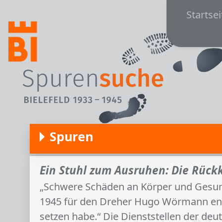
Main
Direkt zum Inhalt
Startsei
Spuren
Ein Stuhl zum Ausruhen: Die Rück
„Schwere Schäden an Körper und Gesund
1945 für den Dreher Hugo Wörmann enthä
setzen habe.“ Die Dienststellen der de