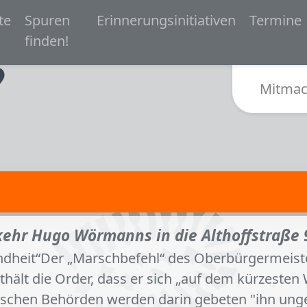
 navigation
te
Spuren
Erinnerungsinitiativen
Termine
Zur Startseite von Spurensuche Bielefeld 1933-
finden!
Sub
Mitmac
kehr Hugo Wörmanns in die Althoffstraße 
heit“Der „Marschbefehl“ des Oberbürgermeister
lt die Order, dass er sich „auf dem kürzesten 
utschen Behörden werden darin gebeten "ihn ung