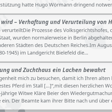
terstützung hatte Hugo Wörmann dringend notwe
t wird – Verhaftung und Verurteilung vo
 verurteiltDie Prozesse des Volksgerichtshofes,
aat, wurden normalerweise in Berlin abgehalten. 
nderen Städten des Deutschen Reiches.Im August
80-1945) im Landgericht Bielefeld die…
olgung und Zuchthaus ein Lachen bewahrt
legenheit mich zu besuchen, damit ich Ihren alt
tes Pferd im Stall […]“,mit diesen herzlichen W
 71-jährige Witwe Kläre Beier den Wiedergutmac
e ein. Der Beamte kam ihrer Bitte nach und über