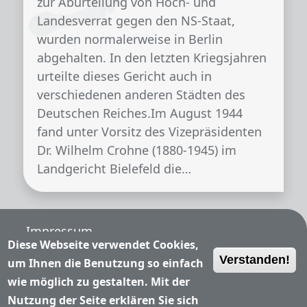
zur Aburteilung von Hoch- und
Landesverrat gegen den NS-Staat,
wurden normalerweise in Berlin
abgehalten. In den letzten Kriegsjahren
urteilte dieses Gericht auch in
verschiedenen anderen Städten des
Deutschen Reiches.Im August 1944
fand unter Vorsitz des Vizepräsidenten
Dr. Wilhelm Crohne (1880-1945) im
Landgericht Bielefeld die…
Fußzeile
Impressum
Diese Webseite verwendet Cookies,
Verstanden!
Nutzungsbedingungen
um Ihnen die Benutzung so einfach
wie möglich zu gestalten. Mit der
Datenschutzerklärung
Nutzung der Seite erklären Sie sich