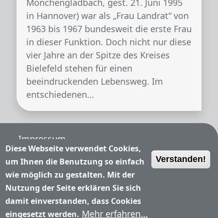
Mönchengladbach, gest. 21. Juni 1995
in Hannover) war als „Frau Landrat“ von
1963 bis 1967 bundesweit die erste Frau
in dieser Funktion. Doch nicht nur diese
vier Jahre an der Spitze des Kreises
Bielefeld stehen für einen
beeindruckenden Lebensweg. Im
entschiedenen…
Fußzeile
Impressum
Diese Webseite verwendet Cookies,
Verstanden!
Nutzungsbedingungen
um Ihnen die Benutzung so einfach
wie möglich zu gestalten. Mit der
Datenschutzerklärung
Nutzung der Seite erklären Sie sich
damit einverstanden, dass Cookies
Kontakt
Mehr erfahren...
eingesetzt werden.