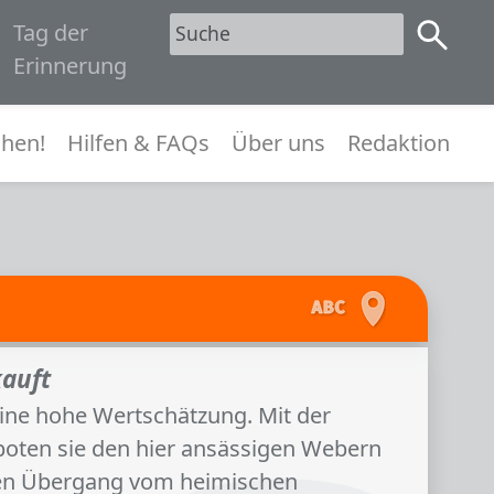
Tag der
1945
Erinnerung
menü
hen!
Hilfen & FAQs
Über uns
Redaktion
kauft
ine hohe Wertschätzung. Mit der
 boten sie den hier ansässigen Webern
chen Übergang vom heimischen