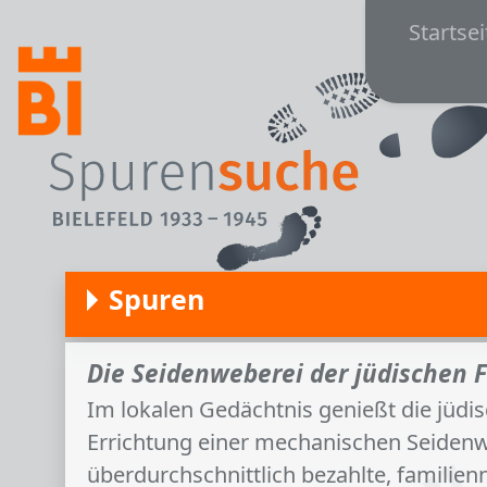
Main
Direkt zum Inhalt
Startsei
Spuren
Die Seidenweberei der jüdischen F
Im lokalen Gedächtnis genießt die jüd
Errichtung einer mechanischen Seidenwe
überdurchschnittlich bezahlte, famili