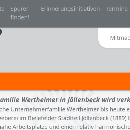
 navigation
te
Spuren
Erinnerungsinitiativen
Termine
Zur Startseite von Spurensuche Bielefeld 1933-
finden!
Sub
Mitmac
amilie Wertheimer in Jöllenbeck wird ver
ische Unternehmerfamilie Wertheimer bis heute e
berei im Bielefelder Stadtteil Jöllenbeck (1889)
ennahe Arbeitsplätze und einen relativ harmonis