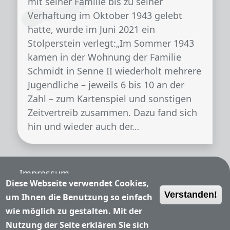
mit seiner Familie bis zu seiner
Verhaftung im Oktober 1943 gelebt
hatte, wurde im Juni 2021 ein
Stolperstein verlegt:„Im Sommer 1943
kamen in der Wohnung der Familie
Schmidt in Senne II wiederholt mehrere
Jugendliche – jeweils 6 bis 10 an der
Zahl – zum Kartenspiel und sonstigen
Zeitvertreib zusammen. Dazu fand sich
hin und wieder auch der…
Fußzeile
Impressum
Diese Webseite verwendet Cookies,
Verstanden!
Nutzungsbedingungen
um Ihnen die Benutzung so einfach
wie möglich zu gestalten. Mit der
Datenschutzerklärung
Nutzung der Seite erklären Sie sich