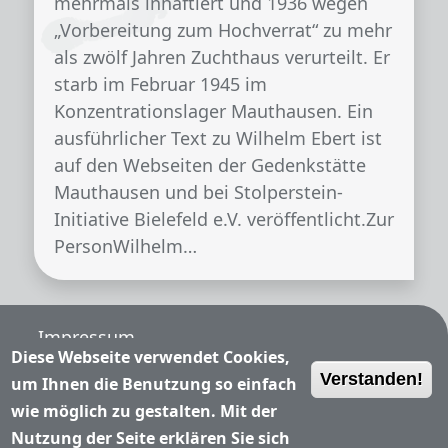
mehrmals inhaftiert und 1936 wegen
„Vorbereitung zum Hochverrat“ zu mehr
als zwölf Jahren Zuchthaus verurteilt. Er
starb im Februar 1945 im
Konzentrationslager Mauthausen. Ein
ausführlicher Text zu Wilhelm Ebert ist
auf den Webseiten der Gedenkstätte
Mauthausen und bei Stolperstein-
Initiative Bielefeld e.V. veröffentlicht.Zur
PersonWilhelm…
Fußzeile
Impressum
Diese Webseite verwendet Cookies,
Verstanden!
Nutzungsbedingungen
um Ihnen die Benutzung so einfach
wie möglich zu gestalten. Mit der
Datenschutzerklärung
Nutzung der Seite erklären Sie sich