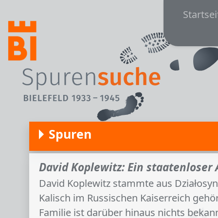
Main
Direkt zum Inhalt
Startsei
Spuren
David Koplewitz: Ein staatenloser 
David Koplewitz stammte aus Działosyn,
Kalisch im Russischen Kaiserreich geh
Familie ist darüber hinaus nichts beka