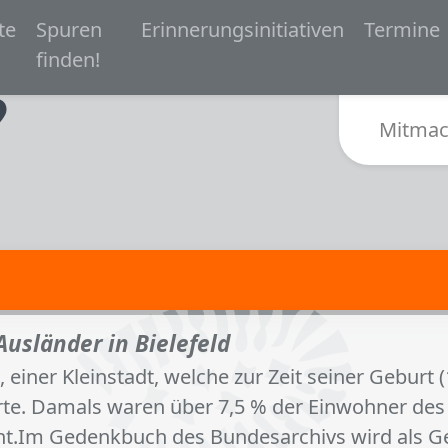
 navigation
te
Spuren
Erinnerungsinitiativen
Termine
Zur Startseite von Spurensuche Bielefeld 1933-
finden!
Sub
Mitmac
Ausländer in Bielefeld
 einer Kleinstadt, welche zur Zeit seiner Geburt
örte. Damals waren über 7,5 % der Einwohner de
nnt.Im Gedenkbuch des Bundesarchivs wird als Ge