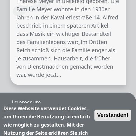
Therese Meyer in Bielefeld geboren. Die
Familie Meyer wohnte in den 1930er
Jahren in der Kavalleriestraße 14. Alfred
beschrieb in einem späteren Artikel,
dass Musik ein wichtiger Bestandteil
des Familienlebens war:„Im Dritten
Reich schloß sich die Familie enger als
je zusammen. Hausarbeit, die früher
von Dienstmädchen gemacht worden
war, wurde jetzt…
Fußzeile
Impressum
Diese Webseite verwendet Cookies,
Verstanden!
Nutzungsbedingungen
um Ihnen die Benutzung so einfach
wie möglich zu gestalten. Mit der
Datenschutzerklärung
Nutzung der Seite erklären Sie sich