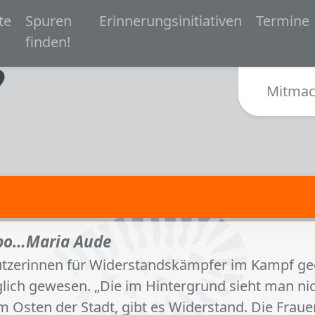
 navigation
te
Spuren
Erinnerungsinitiativen
Termine
Zur Startseite von Spurensuche Bielefeld 1933-
finden!
Sub
Mitmac
apo…Maria Aude
tützerinnen für Widerstandskämpfer im Kampf g
ch gewesen. „Die im Hintergrund sieht man nicht.
 im Osten der Stadt, gibt es Widerstand. Die Fraue