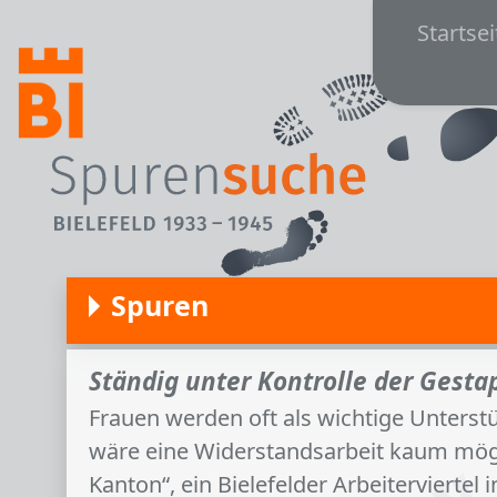
Main
Direkt zum Inhalt
Startsei
Spuren
Ständig unter Kontrolle der Gest
Frauen werden oft als wichtige Unters
wäre eine Widerstandsarbeit kaum mögli
Kanton“, ein Bielefelder Arbeiterviertel