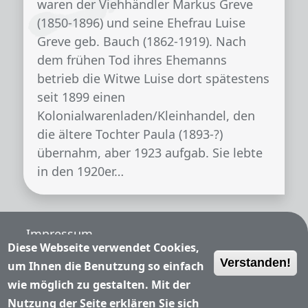
waren der Viehhändler Markus Greve
(1850-1896) und seine Ehefrau Luise
Greve geb. Bauch (1862-1919). Nach
dem frühen Tod ihres Ehemanns
betrieb die Witwe Luise dort spätestens
seit 1899 einen
Kolonialwarenladen/Kleinhandel, den
die ältere Tochter Paula (1893-?)
übernahm, aber 1923 aufgab. Sie lebte
in den 1920er…
Fußzeile
Impressum
Diese Webseite verwendet Cookies,
Verstanden!
Nutzungsbedingungen
um Ihnen die Benutzung so einfach
wie möglich zu gestalten. Mit der
Datenschutzerklärung
Nutzung der Seite erklären Sie sich