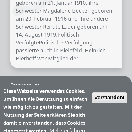
geboren am 21. Januar 1910, ihre
Schwester Magdalene Becker, geboren
am 20. Februar 1916 und ihre andere
Schwester Renate Lauer geboren am
14. August 1919.Politisch
VerfolgtePolitische Verfolgung
passierte auch in Bielefeld. Heinrich
Bierhoff war Mitglied der…
Fußzeile
Impressum
Diese Webseite verwendet Cookies,
Verstanden!
Nutzungsbedingungen
um Ihnen die Benutzung so einfach
wie möglich zu gestalten. Mit der
Datenschutzerklärung
Nutzung der Seite erklären Sie sich
damit einverstanden, dass Cookies
Kontakt
Mehr erfahren...
eingesetzt werden.