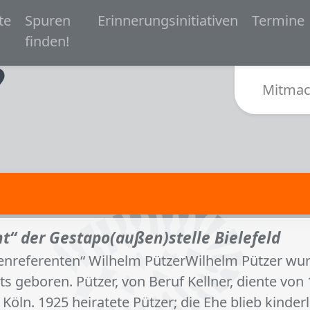
 navigation
te
Spuren
Erinnerungsinitiativen
Termine
Zur Startseite von Spurensuche Bielefeld 1933-
finden!
Sub
Mitmac
t“ der Gestapo(außen)stelle Bielefeld
nreferenten“ Wilhelm PützerWilhelm Pützer wur
ts geboren. Pützer, von Beruf Kellner, diente von
n Köln. 1925 heiratete Pützer; die Ehe blieb kinder