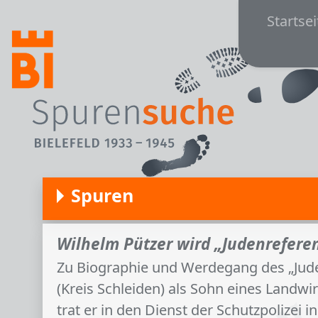
Main
Direkt zum Inhalt
Startsei
Spuren
Wilhelm Pützer wird „Judenreferen
Zu Biographie und Werdegang des „Jude
(Kreis Schleiden) als Sohn eines Landwir
trat er in den Dienst der Schutzpolizei i