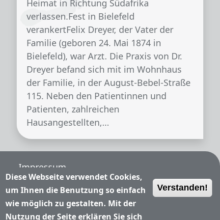
Heimat in Richtung Südafrika
verlassen.Fest in Bielefeld
verankertFelix Dreyer, der Vater der
Familie (geboren 24. Mai 1874 in
Bielefeld), war Arzt. Die Praxis von Dr.
Dreyer befand sich mit im Wohnhaus
der Familie, in der August-Bebel-Straße
115. Neben den Patientinnen und
Patienten, zahlreichen
Hausangestellten,…
Fußzeile
Impressum
Diese Webseite verwendet Cookies,
Verstanden!
Nutzungsbedingungen
um Ihnen die Benutzung so einfach
wie möglich zu gestalten. Mit der
Datenschutzerklärung
Nutzung der Seite erklären Sie sich