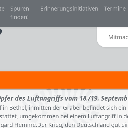
 navigation
te
Spuren
Erinnerungsinitiativen
Termine
Zur Startseite von Spurensuche Bielefeld 1933-
finden!
Sub
Mitmac
fer des Luftangriffs vom 18./19. Septemb
in Bethel, inmitten der Gräber befindet sich ei
stattet, umgekommen bei einem Luftangriff in d
mgard Hemme.Der Krieg, den Deutschland gut ein 