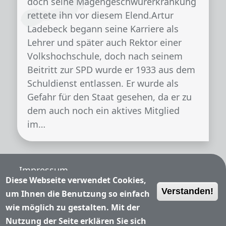
doch seine Magengeschwürerkrankung
rettete ihn vor diesem Elend.Artur
Ladebeck begann seine Karriere als
Lehrer und später auch Rektor einer
Volkshochschule, doch nach seinem
Beitritt zur SPD wurde er 1933 aus dem
Schuldienst entlassen. Er wurde als
Gefahr für den Staat gesehen, da er zu
dem auch noch ein aktives Mitglied
im…
Fußzeile
Impressum
Diese Webseite verwendet Cookies,
Verstanden!
Nutzungsbedingungen
um Ihnen die Benutzung so einfach
wie möglich zu gestalten. Mit der
Datenschutzerklärung
Nutzung der Seite erklären Sie sich