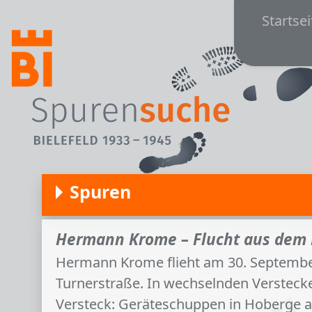
Main
Direkt zum Inhalt
Startsei
Spuren
Hermann Krome – Flucht aus dem P
Hermann Krome flieht am 30. September
Turnerstraße. In wechselnden Verstecke
Versteck: Geräteschuppen in Hoberge a