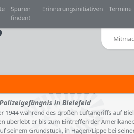
 navigation
te
Spuren
Erinnerungsinitiativen
Termine
Zur Startseite von Spurensuche Bielefeld 1933-
finden!
Sub
Mitmac
olizeigefängnis in Bielefeld
 1944 während des großen Luftangriffs auf Biel
n überlebt er bis zum Eintreffen der Amerikaner.
uf seinem Grundstück, in Hagen/Lippe bei sein