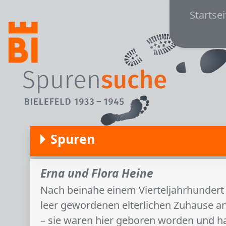
Main
Direkt zum Inhalt
Startsei
Spuren
Erna und Flora Heine
Nach beinahe einem Vierteljahrhundert 
leer gewordenen elterlichen Zuhause an.
– sie waren hier geboren worden und ha