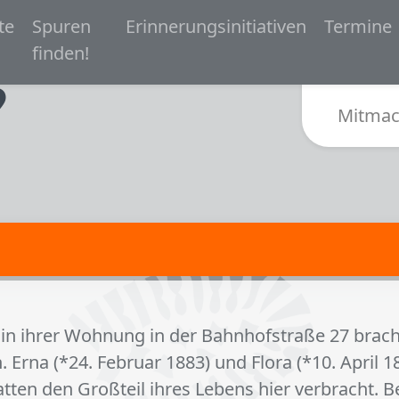
 navigation
te
Spuren
Erinnerungsinitiativen
Termine
Zur Startseite von Spurensuche Bielefeld 1933-
finden!
Sub
Mitmac
in ihrer Wohnung in der Bahnhofstraße 27 brach 
 Erna (*24. Februar 1883) und Flora (*10. April 
tten den Großteil ihres Lebens hier verbracht. 