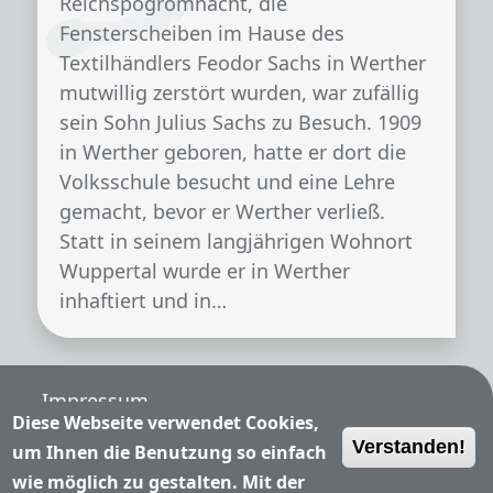
Reichspogromnacht, die
Fensterscheiben im Hause des
Textilhändlers Feodor Sachs in Werther
mutwillig zerstört wurden, war zufällig
sein Sohn Julius Sachs zu Besuch. 1909
in Werther geboren, hatte er dort die
Volksschule besucht und eine Lehre
gemacht, bevor er Werther verließ.
Statt in seinem langjährigen Wohnort
Wuppertal wurde er in Werther
inhaftiert und in…
Fußzeile
Impressum
Diese Webseite verwendet Cookies,
Verstanden!
Nutzungsbedingungen
um Ihnen die Benutzung so einfach
wie möglich zu gestalten. Mit der