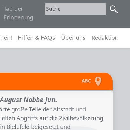
Tag der
1945
Erinnerung
menü
hen!
Hilfen & FAQs
Über uns
Redaktion
r August Nobbe jun.
örte große Teile der Altstadt und
lten Angriffs auf die Zivilbevölkerung.
n Bielefeld beigesetzt und