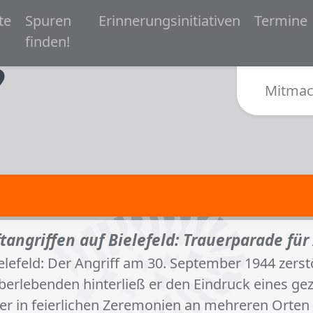
 navigation
te
Spuren
Erinnerungsinitiativen
Termine
Zur Startseite von Spurensuche Bielefeld 1933-
finden!
Sub
Mitmac
tangriffen auf Bielefeld: Trauerparade fü
Bielefeld: Der Angriff am 30. September 1944 zerst
rlebenden hinterließ er den Eindruck eines gezie
r in feierlichen Zeremonien an mehreren Orten i