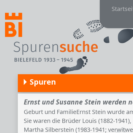
Main
Direkt zum Inhalt
Startsei
Spuren
Ernst und Susanne Stein werden n
Geburt und FamilieErnst Stein wurde a
Sie waren die Brüder Louis (1882-1941)
Martha Silberstein (1983-1941; verwitw