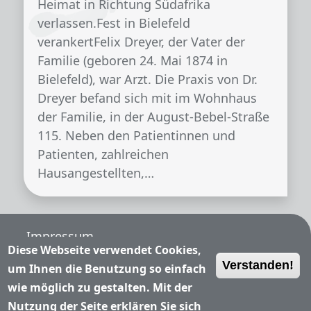
Heimat in Richtung Südafrika
verlassen.Fest in Bielefeld
verankertFelix Dreyer, der Vater der
Familie (geboren 24. Mai 1874 in
Bielefeld), war Arzt. Die Praxis von Dr.
Dreyer befand sich mit im Wohnhaus
der Familie, in der August-Bebel-Straße
115. Neben den Patientinnen und
Patienten, zahlreichen
Hausangestellten,…
Fußzeile
Impressum
Diese Webseite verwendet Cookies,
Verstanden!
Nutzungsbedingungen
um Ihnen die Benutzung so einfach
wie möglich zu gestalten. Mit der
Datenschutzerklärung
Nutzung der Seite erklären Sie sich