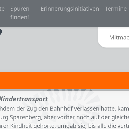
 navigation
te
Spuren
Erinnerungsinitiativen
Termine
Zur Startseite von Spurensuche Bielefeld 1933-
finden!
Sub
Mitmac
Kindertransport
hdem der Zug den Bahnhof verlassen hatte, kam 
 Burg Sparenberg, aber vorher noch auf der gleich
hrer Kindheit gehörte, umgab sie, bis alle die ve