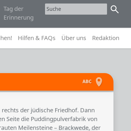
Tag der
1945
Erinnerung
menü
hen!
Hilfen & FAQs
Über uns
Redaktion
rechts der jüdische Friedhof. Dann
en Seite die Puddingpulverfabrik von
rtrauten Meilensteine – Brackwede, der