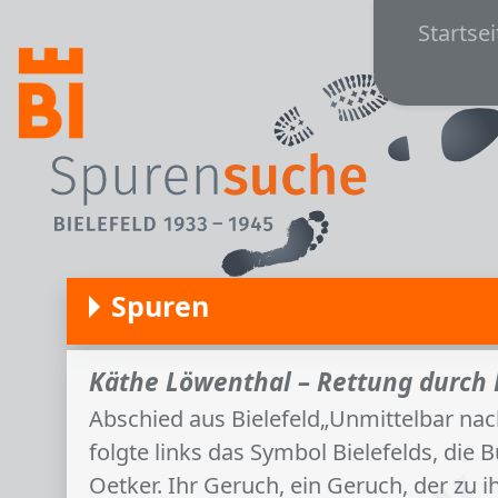
Main
Direkt zum Inhalt
Startsei
Spuren
Käthe Löwenthal – Rettung durch 
Abschied aus Bielefeld„Unmittelbar nac
folgte links das Symbol Bielefelds, die
Oetker. Ihr Geruch, ein Geruch, der zu i