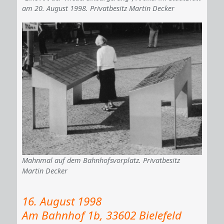
am 20. August 1998. Privatbesitz Martin Decker
Mahnmal auf dem Bahnhofsvorplatz. Privatbesitz
Martin Decker
16. August 1998
Am Bahn­hof 1b, 33602 Bie­le­feld